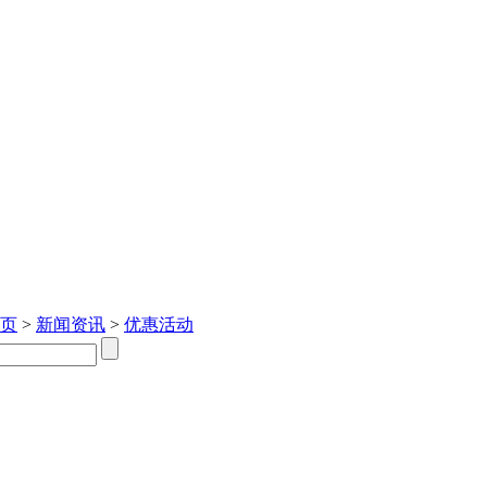
页
>
新闻资讯
>
优惠活动