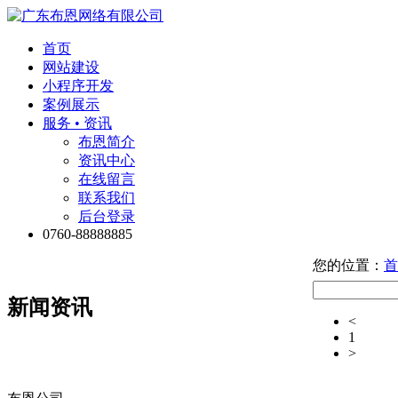
首页
网站建设
小程序开发
案例展示
服务 • 资讯
布恩简介
资讯中心
在线留言
联系我们
后台登录
0760-88888885
您的位置：
首
新闻资讯
<
1
>